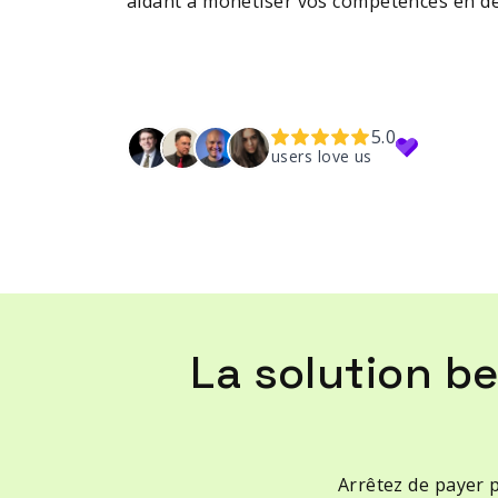
aidant à monétiser vos compétences en des
5.0
users love us
La solution b
Arrêtez de payer 