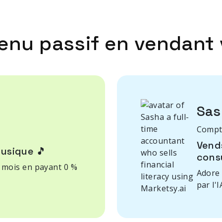
enu passif en vendant 
Sas
Compta
Vend
usique 🎵
cons
 mois en payant 0 %
Adore 
par l'I