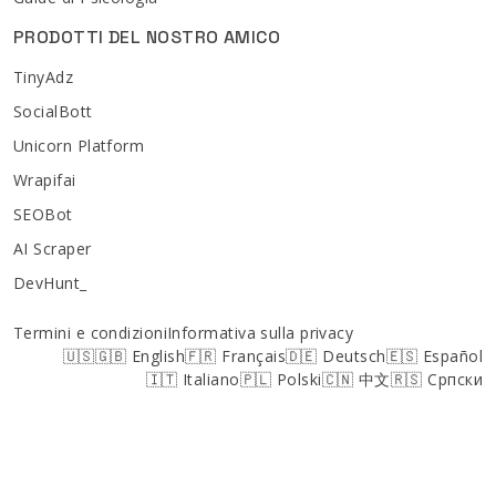
PRODOTTI DEL NOSTRO AMICO
TinyAdz
SocialBott
Unicorn Platform
Wrapifai
SEOBot
AI Scraper
DevHunt_
Termini e condizioni
Informativa sulla privacy
🇺🇸🇬🇧 English
🇫🇷 Français
🇩🇪 Deutsch
🇪🇸 Español
🇮🇹 Italiano
🇵🇱 Polski
🇨🇳 中文
🇷🇸 Српски