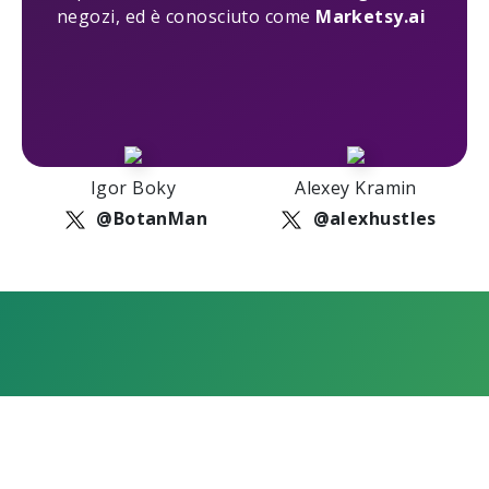
negozi, ed è conosciuto come
Marketsy.ai
Igor Boky
Alexey Kramin
@BotanMan
@alexhustles